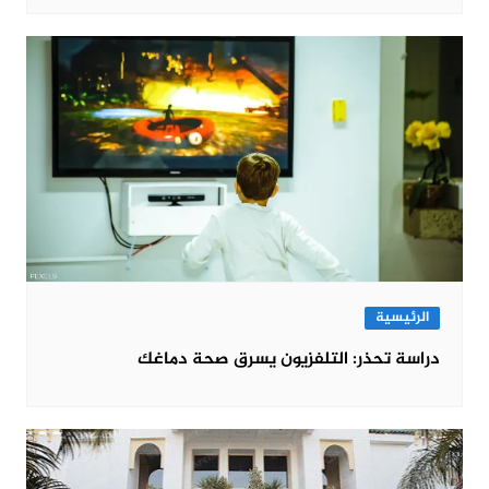
الرئيسية
دراسة تحذر: التلفزيون يسرق صحة دماغك