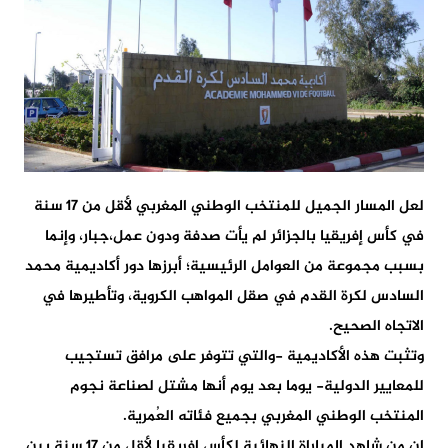
لعل المسار الجميل للمنتخب الوطني المغربي لأقل من 17 سنة
في كأس إفريقيا بالجزائر لم يأت صدفة ودون عمل،جبار، وإنما
بسبب مجموعة من العوامل الرئيسية؛ أبرزها دور أكاديمية محمد
السادس لكرة القدم في صقل المواهب الكروية، وتأطيرها في
الاتجاه الصحيح.
وتثبت هذه الأكاديمية -والتي تتوفر على مرافق تستجيب
للمعايير الدولية- يوما بعد يوم أنها مشتل لصناعة نجوم
المنتخب الوطني المغربي بجميع فئاته العُمرية.
إن من شاهد المباراة النهائية لكأس إفريقيا لأقل من 17 سنة بين