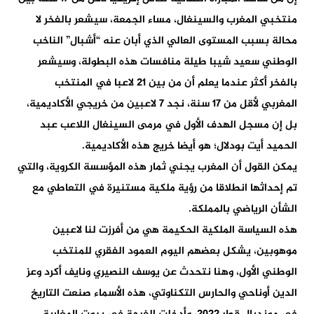
منتخبي المغرب والسينغال، مساء الجمعة، سيشعر بالفخر لا
محالة بسبب المستوى العالي الذي أبان عنه “أشبال” الناخب
الوطني سعيد شيبا طيلة منافسات هذه البطولة، وسيشعر
بالفخر أكثر عندما يعلم أن من بين 21 لاعبا في المنتخب
المغربي لأقل من 17 سنة، نجد 7 لاعبين من خريجي الأكاديمية،
بل إن مسجل الهدف الأول في مرمى السينغال اللاعب عبد
الحميد أيت بودلال؛ هو أيضا خريج هذه الأكاديمية.
يمكن القول أن المغرب يجني ثمار هذه المؤسسة الكروية، والتي
تم إحداثها انطلاقا من رؤية ملكية مستنيرة في التعاطي مع
الشأن الرياضي بالمملكة.
هذه السياسة الملكية الحكيمة هي من أفرزت لنا لاعبين
موهوبين، يشكل بعضهم اليوم العمود الفقري للمنتخب
الوطني الأول، وهنا نتحدث عن يوسف النصيري ونايف أكرد وعز
الدين أوناحي والحارس التكناوتي، هذه الأسماء صنعت التاريخ