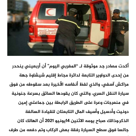
أكدت مصادر جد موثوقة لـ “المغربي اليوم” أن أربعيني ينحدر
من إحدى الدواوير التابعة لدائرة مجاط إقليم شيشاوة جهة
مراكش آسفي، والذي لفظ أنفاسه الأخيرة بعد سقوطه من فوق
سيارة النقل السري، والتي كان يقودها السائق بسرعة جنونية
في منعرجات وعرة على الطريق الرابطة بين جماعتي إمين
دونيت وأدسيل وأسيف المال التابعتان للقيادة السالفة
الذكر،وذالك صباح يومه الاثنين 14يونيو 2021 أن الهالك كان
جالسا فوق سطح السيارة رفقة بعض الركاب وتم دفعه من طرف