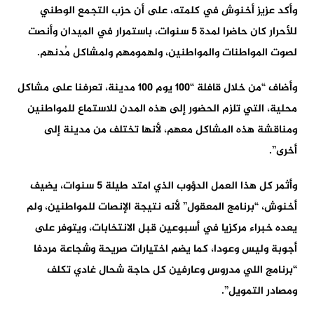
وأكد عزيز أخنوش في كلمته، على أن حزب التجمع الوطني
للأحرار كان حاضرا لمدة 5 سنوات، باستمرار في الميدان وأنصت
لصوت المواطنات والمواطنين، ولهمومهم ولمشاكل مُدنهم.
وأضاف “من خلال قافلة “100 يوم 100 مدينة، تعرفنا على مشاكل
محلية، التي تلزم الحضور إلى هذه المدن للاستماع للمواطنين
ومناقشة هذه المشاكل معهم، لأنها تختلف من مدينة إلى
أخرى”.
وأثمر كل هذا العمل الدؤوب الذي امتد طيلة 5 سنوات، يضيف
أخنوش، “برنامج المعقول” لأنه نتيجة الإنصات للمواطنين، ولم
يعده خبراء مركزيا في أسبوعين قبل الانتخابات، ويتوفر على
أجوبة وليس وعودا، كما يضم اختيارات صريحة وشجاعة مردفا
“برنامج اللي مدروس وعارفين كل حاجة شحال غادي تكلف
ومصادر التمويل”.