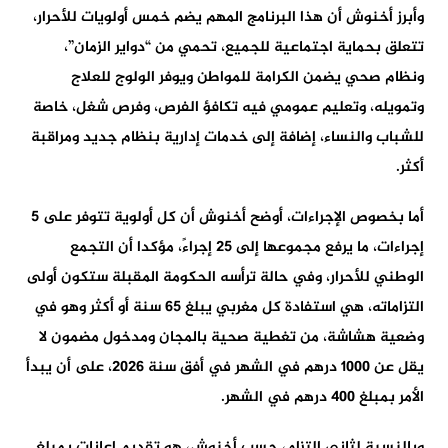
وأبرز أخنوش أن هذا البرنامج المهم يضم خمس أولويات للأحرار،
تتعلق بحماية اجتماعية للجميع، تحمي من “دواير الزمان”،
ونظام صحي يضمن الكرامة للمواطن ويوفر الولوج للعلاج
وتمويله، وتعليم عمومي فيه تكافؤ الفرص، وفرص شغل، خاصة
للشباب والنساء، إضافة إلى خدمات إدارية بنظام جديد ومراقبة
أكثر.
أما بخصوص الإجراءات، أوضح أخنوش أن كل أولوية تتوفر على 5
إجراءات، ما يرفع مجموعها إلى 25 إجراءً، مؤكدا أن التجمع
الوطني للأحرار، وفي حالة ترأسه الحكومة المقبلة ستكون أولى
التزاماته، هي استفادة كل مغربي يبلغ 65 سنة أو أكثر وهو في
وضعية هشاشة، من تغطية صحية بالمجان ومدخول مضمون لا
يقل عن 1000 درهم في الشهر في أفق سنة 2026، على أن يبدأ
الأمر بمبلغ 400 درهم في الشهر.
وبالنسبة لثاني التزام، حسب أخنوش، هو تقديم إعانات بمبلغ