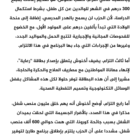
300 درهم في الشهر للوالدين عن كل طفل، بشرط استكمال
الدراسة، لأن الحزب لن يسمح بالهدر المدرسي، إضافة إلى منحة
الولادة التي تبدأ بألفين درهم على المولود الأول، مع الخضوع
للفحوصات المجانية والإجبارية لتتبع الحمل والمواليد الجدد،
وغيرها من الإجراءات التي جاء بها البرنامج في هذا الالتزام.
أما ثالث التزام، يضيف أخنوش يتعلق بإصدار بطاقة “رعاية”،
لإنهاء معاناة المواطنين مع مصاريف العلاج والحكرة والحاجة،
مشيرا إلى أن هذه البطاقة توفر حلولا لكل هذه المشاكل بفضل
الوسائل التكنولوجية وتعميم التغطية الصحية.
أما رابع التزام، أوضح أخنوش أنه يهم خلق مليون منصب شغل،
مذكرا في هذا الصدد، بالأضرار الجسيمة التي لحقت بميدان
الشغل بسبب جائحة كورونا، التي همت حوالي 600 ألف منصب
شغل، مشددا على أن الحزب يلتزم بإطلاق برنامج طارئ لتوفير