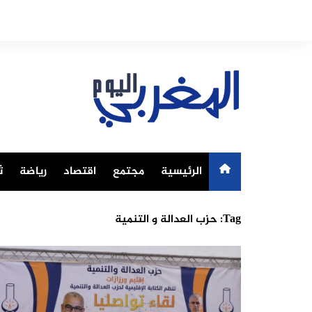
Ski
t
conten
الرئيسية
مجتمع
اقتصاد
رياضة
ث
Tag:
حزب العدالة و التنمية