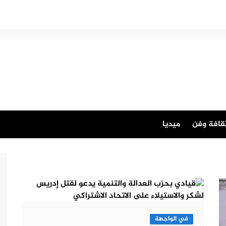
قافة وفن
ميديا
في الواجهة