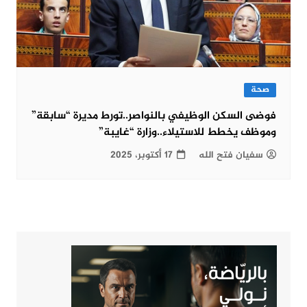
صحة
فوضى السكن الوظيفي بالنواصر..تورط مديرة “سابقة”
وموظف يخطط للاستيلاء..وزارة “غايبة”
سفيان فتح الله
17 أكتوبر، 2025