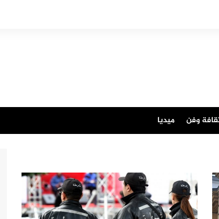
قافة وفن
ميديا