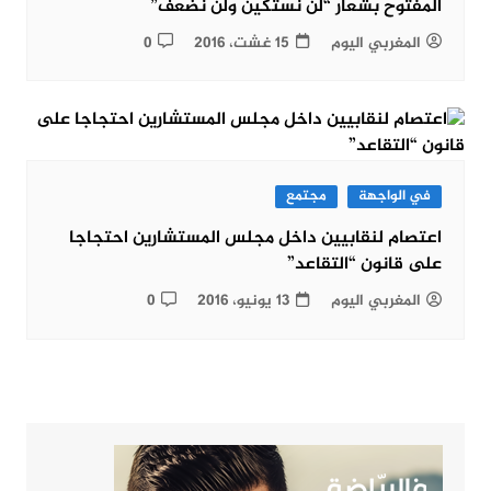
المفتوح بشعار “لن نستكين ولن نضعف”
المغربي اليوم
15 غشت، 2016
0
في الواجهة
مجتمع
اعتصام لنقابيين داخل مجلس المستشارين احتجاجا
على قانون “التقاعد”
المغربي اليوم
13 يونيو، 2016
0