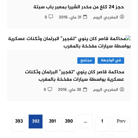
حجز 24 كلغ من مخدر الشيرا بمعبر باب سبتة
المغربي اليوم
31 ماي، 2016
0
في الواجهة
مجتمع
محاكمة قاصر كان ينوي “تفجير” البرلمان وثكنات
عسكرية بواسطة سيارات مفخخة بالمغرب
المغربي اليوم
30 ماي، 2016
0
Posts
393
391
390
1
Prev
392
…
pagination