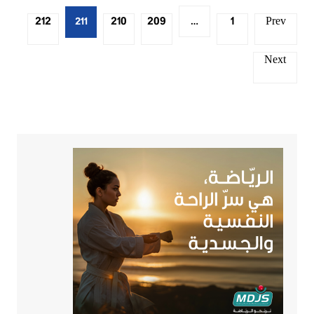
Posts
212
210
209
1
Prev
211
…
pagination
Next