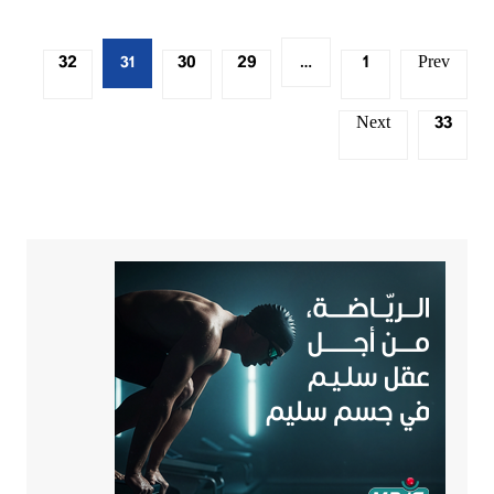
Posts
32
30
29
1
Prev
31
…
pagination
Next
33