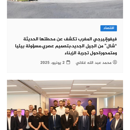
اقتصاد
فيفوإنيرجي المغرب تكشف عن محطتها الحديثة
“شال” من الجيل الجديد،بتصميم عصري،مسؤولة بيئيا
ومتمحورةحول تجربة الزبناء
محمد عبد الله غلالي
2 يونيو، 2025