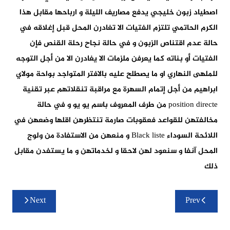
اصطياد زبون خليجي يدفع مصاريف الليلة و ارباحها مقابل هذا
الكرم الحاتمي تلتزم الفتيات الا تغادرن المحل قبل إغلاقه في
حالة عدم اقتناص الزبون و في حالة نجاح رحلة القنص فإن
الفتيات أو بناته كما يعرفن ملزمات الا يغادرن الا من أجل التوجه
للملهى النهاري او ما يصطلح عليه بالافتر المتواجد بواحة مولاي
ابراهيم من أجل إتمام السهرة مع مراقبة تنقلاتهم عبر تقنية
position directe من طرف المعروف باسم يو يو و في حالة
مخالفتهن للقواعد فعقوبات صارمة تنتظرهن اقلها وضعهن في
اللائحة السوداء Black liste و منعهن من الاستفادة من ولوج
المحل آنفا و سنعود لهن لاحقا و لخدماتهن و ما يستفدن مقابل
ذلك
تصفّح
Next
Prev
المقالات