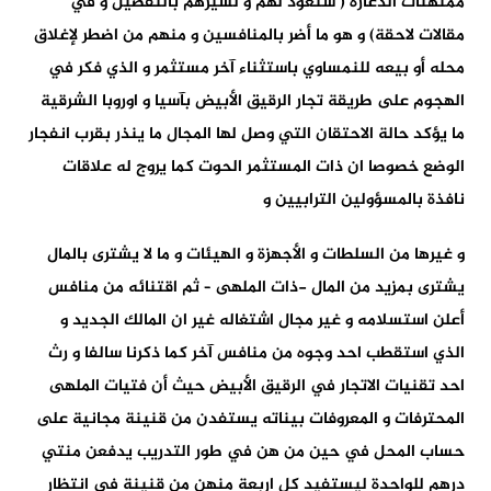
ممتهنات الدعارة ( سنعود لهم و لسيرهم بالتفصيل و في
مقالات لاحقة) و هو ما أضر بالمنافسين و منهم من اضطر لإغلاق
محله أو بيعه للنمساوي باستثناء آخر مستثمر و الذي فكر في
الهجوم على طريقة تجار الرقيق الأبيض بآسيا و اوروبا الشرقية
ما يؤكد حالة الاحتقان التي وصل لها المجال ما ينذر بقرب انفجار
الوضع خصوصا ان ذات المستثمر الحوت كما يروج له علاقات
نافذة بالمسؤولين الترابيين و
و غيرها من السلطات و الأجهزة و الهيئات و ما لا يشترى بالمال
يشترى بمزيد من المال -ذات الملهى – ثم اقتنائه من منافس
أعلن استسلامه و غير مجال اشتغاله غير ان المالك الجديد و
الذي استقطب احد وجوه من منافس آخر كما ذكرنا سالفا و رث
احد تقنيات الاتجار في الرقيق الأبيض حيث أن فتيات الملهى
المحترفات و المعروفات بيناته يستفدن من قنينة مجانية على
حساب المحل في حين من هن في طور التدريب يدفعن منتي
درهم للواحدة ليستفيد كل اربعة منهن من قنينة في انتظار