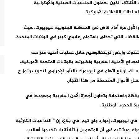
 الثلاثة، الذين يحملون الجنسيات الصينية والأوكرانية
لسلطات القضائية الأمريكية.
ا لأول مرة أمام قاض في المنطقة الجنوبية لنيويورك، حيث
لقضايا التي تحظى باهتمام إعلامي كبير في الولايات المتحدة.
شكوف وإيغور كريكفالوسيج خلال عمليات أمنية متزامنة
الح الأمنية المغربية ونظيرتها بالولايات المتحدة الأمريكية.
ووجهت للمتهمين، الذين تتراوح أعمارهم ما بين 22 و25 سنة، لوائح اتهام في نيويورك بالتآمر الإجرامي لتهريب وتوزيع
سل الأموال المتحصلة من هذا الاتجار.
ليقظة واستجابة وتعاون أجهزة الأمن المغربية وجهودها في
رة للحدود الوطنية.
في نيويورك، إدوارد واي كيم، في بلاغ، إن ” التداعيات الكارثية
ورك. ويشتبه في أن المتهمين (الثلاثة) استخدموا أساليب