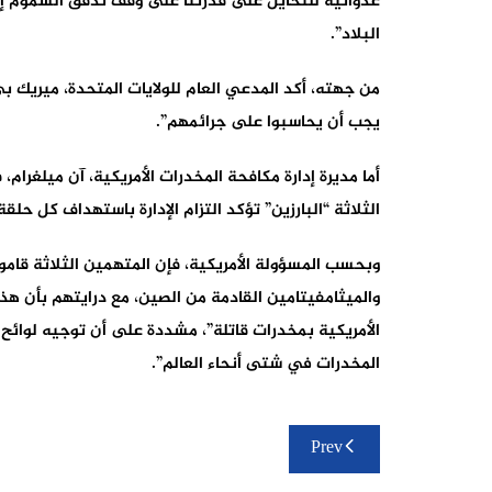
عدوانية للتحايل على قدرتنا على وقف تدفق السموم إلى 
البلاد”.
من جهته، أكد المدعي العام للولايات المتحدة، ميريك بي 
يجب أن يحاسبوا على جرائمهم”.
أما مديرة إدارة مكافحة المخدرات الأمريكية، آن ميلغرام، 
الثلاثة “البارزين” تؤكد التزام الإدارة باستهداف كل حلق
وبحسب المسؤولة الأمريكية، فإن المتهمين الثلاثة قاموا
والميثامفيتامين القادمة من الصين، مع درايتهم بأن هذ
الأمريكية بمخدرات قاتلة”، مشددة على أن توجيه لوائح 
المخدرات في شتى أنحاء العالم”.
تصفّح
Prev
المقالات