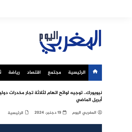
Ski
t
conten
الرئيسية
مجتمع
اقتصاد
رياضة
ث
نيويورك.. توجيه لوائح اتهام لثلاثة تجار مخدرات دو
أبريل الماضي
المغربي اليوم
19 دجنبر، 2024
الرئيسية