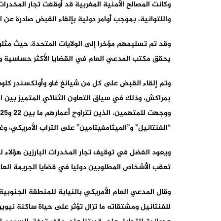
وكانت المصالح الأمنية المغربية قد أوقفت تجار المخدرات
واللتوانية، بموجب أوامر دولية بإلقاء القبض صادرة عن ا
وقد تم تسليمهم مؤخرا إلى الولايات المتحدة، حيث مثلو
يحقق مكتب المدعي العام في القضايا الأكثر حساسية وا
وتم إلقاء القبض على كل من شيانغ غاو وأولكسندر كلو
بمراكش، وذلك في سياق التعاون الثنائي المتميز بين المص
“الفنتانيل” و”الميثامفيتامين” على التراب الأمريكي، وغ
ويعود الفضل في توقيف تجار المخدرات البارزين هؤلاء 
تعقب الأشخاص المطلوبين دوليا في قضايا الجريمة العاب
وقال المدعي العام الأمريكي بالنيابة للمنطقة الجنوبية 
للفنتانيل ومشتقاته ما تزال تؤثر على حياة ساكنة نيوي