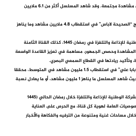
خلال مسلسل “دار النسا” الذي حقق أكثر من 9.4 ملايين مشاهدة مجتمعة. وقد شاهد المسلسل أكثر من 6.1 ملايين
من جهة أخرى، وبعد عودته في موسم مبتكر، نجح برنامج “الصحيحة لاباس” في استقطاب 4.8 ملايين مشاهد وما يناهز
ويشمل التطور البارز لنسب مشاهدة خدمات الشركة الوطنية للإذاعة والتلفزة في رمضان 1445، كذلك القناة الثامنة
المشاهدة وحصص الجمهور، مساهمة في تعزيز القاعدة الواسعة
، وتأكيد ريادتها في القطاع السمعي البصري.
وفي هذا الإطار نجح الموسم الرابع من المسلسل الرائد “بابا علي” في استقطاب 1.5 مليون مشاهد في المتوسط، محققا
نجاحا لافتا لقناة “تمازيغت”، سيما في منطقة الجنوب حيث شاهد المسلسل ما يناهز 1 مليون مشاهد، أو ما يعادل نسبة
وغني عن البيان أن العرض الرمضاني من برامج قنوات الشركة الوطنية للإذاعة والتلفزة خلال رمضان الحالي (1445
ع الخصوصيات العامة لهوية كل قناة، مع الحرص على العناية
 خلال مساحات غنية ومتنوعة من الترفيه والفكاهة والأخبار