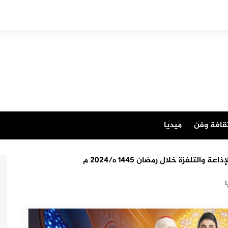
قافة وفن
ميديا
لفزة خلال رمضان 1445 ه/2024 م