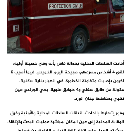
أفادت السلطات المحلية بعمالة فاس بأنه وفي حصيلة أولية،
لقي 4 أشخاص مصرعهم، صبيحة اليوم الخميس، فيما أصيب 6
آخرون بإصابات متفاوتة الخطورة، في انهيار بناية سكنية،
مكونة من طابق سفلي و4 طوابق علوية، بحي الجرندي عين
نقبي بمقاطعة جنان الورد.
وفور إشعارها بالحادث، انتقلت السلطات المحلية والأمنية وفرق
الوقاية المدنية إلى عين المكان لمباشرة عمليات البحث والإنقاذ،
حيث تم العمل على اتخاذ كافة التدابير اللازمة، من ضمنها