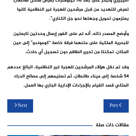
الليبيري وتُبحر على بعد 110 كيلومترات بعرض ساحل طانطان،
تعرض للتهديد من قبل مرشحين للهجرة غير النظامية كانوا
يعتزمون تحويل وجهتها نحو جزر الكناري”.
وأوضح المصدر ذاته، أنه تم على الفور إرسال وحدتين تابعتين
للبحرية الملكية على متنهما فرقة خاصة “كوموندو” إلى عين
المكان، تمكنتا من تحرير الطاقم دون تسجيل أي حادث.
وقد تم نقل هؤلاء المرشحين للهجرة غير النظامية، البالغ عددهم
54 شخصا، إلى ميناء طانطان، ثم تسليمهم إلى مصالح الدرك
الملكي قصد القيام بالإجراءات الإدارية الجاري بها العمل.
تصفّح
Next
Prev
المقالات
مقالات ذات صلة