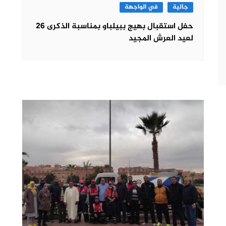
جالية
في الواجهة
حفل استقبال بهيج ببيلباو بمناسبة الذكرى 26
لعيد العرش المجيد