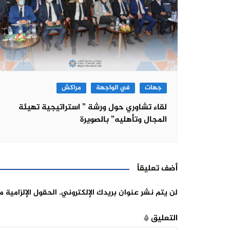
جهات
في الواجهة
مراكش
لقاء تشاوري حول ورشة ” استراتيجية تهيئة
المجال وتأهليه” بالصويرة
أضف تعليقاً
لن يتم نشر عنوان بريدك الإلكتروني.
الحقول الإلزامية م
التعليق
*