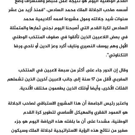
القدم الوطنية اليوم هو نتيجة عمل متبصر واستشراف وضع
أسسه صاحب الجلالة الملك محمد السادس، “فمنذ أزيد من عشر
سنوات شيد جلالته ومول مشروعا اسمه أكاديمية محمد
السادس لكرة القدم التي أصبحنا اليوم نجني ثمارها والمتمثلة
في بعض اللاعبين الذين تألقوا في صفوف المنتخب الوطني
الأول وهم يوسف النصيري ونايف أكرد وعز الدين أو ناحي ورضا
التكناوتي”.
وقال إن الدور جاء على أكثر من سبعة لاعبين في المنتخب
المغربي لأقل من 17 سنة إلى جانب لاعبين آخرين الذين تشملهم
الفئات الأخرى، وأيضا أولئك الذين يطعمون مختلف الأندية.
واعتبر رئيس الجامعة أن هذا المشروع الاستباقي لصاحب الجلالة
هو العمود الفقري والمهيكل الأساسي لتطوير كرة القدم
الوطنية، مشددا على أن ما بلغته هذه الرياضة اليوم هو جزء
صغير من نتائج هذه الرؤية الاستراتيجية لجلالة الملك وسيكون