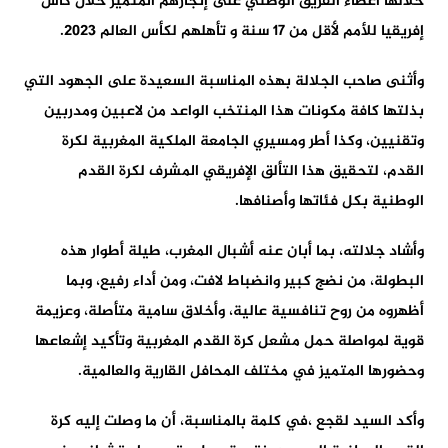
خلالها أعضاء الفريق الوطني على إنجازهم المتميز خلال كأس
إفريقيا للأمم لأقل من 17 سنة و تأهلهم لكأس العالم 2023.
وأثنى صاحب الجلالة بهذه المناسبة السعيدة على الجهود التي
بذلتها كافة مكونات هذا المنتخب الواعد من لاعبين ومدربين
وتقنيين، وكذا أطر ومسيري الجامعة الملكية المغربية لكرة
القدم، لتحقيق هذا التألق الإفريقي المشرف لكرة القدم
الوطنية بكل فئاتها وأصنافها.
وأشاد جلالته، بما أبان عنه أشبال المغرب، طيلة أطوار هذه
البطولة، من نضج كبير وانضباط لافت، ومن أداء رفيع، وبما
أظهروه من روح تنافسية عالية، وأخلاق سامية متأصلة، وعزيمة
قوية لمواصلة حمل مشعل كرة القدم المغربية وتأكيد إشعاعها
وحضورها المتميز في مختلف المحافل القارية والعالمية.
وأكد السيد لقجع ،في كلمة بالمناسبة، أن ما وصلت إليه كرة