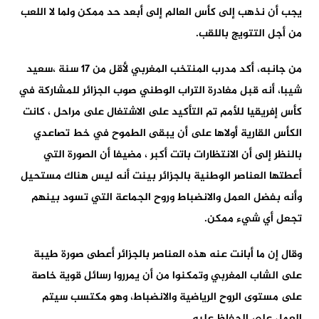
يجب أن نذهب إلى كأس العالم إلى أبعد حد ممكن ولما لا اللعب
من أجل التتويج باللقب.
من جانبه، أكد مدرب المنتخب المغربي لأقل من 17 سنة ،سعيد
شيبا، أنه قبل مغادرة التراب الوطني صوب الجزائر للمشاركة في
كأس إفريقيا للأمم تم التأكيد على الاشتغال على مراحل ، كانت
الكأس القارية أولاها على أن يبقى الطموح في خط تصاعدي
بالنظر إلى أن الانتظارات باتت أكبر ، مضيفا أن الصورة التي
أعطتها العناصر الوطنية بالجزائر بينت أنه ليس هناك مستحيل
وأنه بفضل العمل والانضباط وروح الجماعة التي تسود بينهم
تجعل أي شيء ممكن.
وقال إن ما أبانت عنه هذه العناصر بالجزائر أعطى صورة طيبة
على الشاب المغربي وتمكنوا من أن يمرروا رسائل قوية خاصة
على مستوى الروح الرياضية والانضباط، وهو مكتسب سيتم
العمل على الحفاظ عليه.