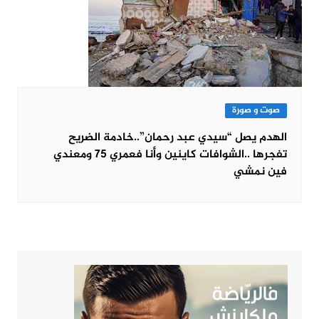
صوت و صورة
الهدم يصل “سيدي عبد رحمان”..خادمة الضريح
تفجرها ..الشوافات كاينين وأنا فعمري 75 ومعندي
فين نمشي