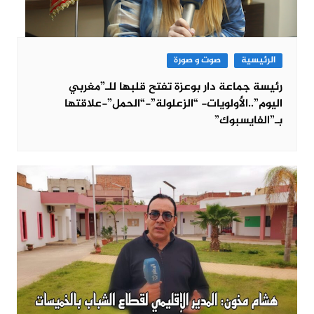
الرئيسية
صوت و صورة
رئيسة جماعة دار بوعزة تفتح قلبها للـ”مغربي
اليوم”..الأولويات- “الزعلولة”-“الحمل”-علاقتها
بـ”الفايسبوك”