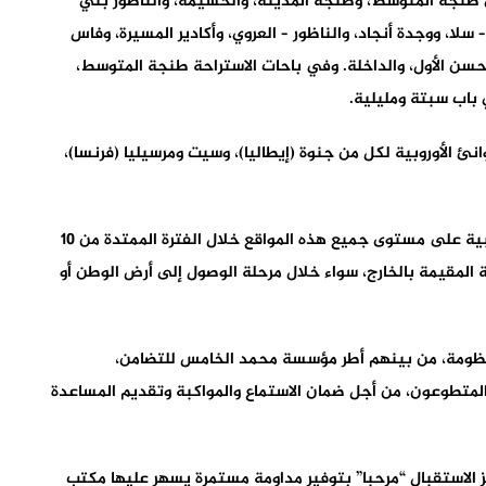
قع في موانئ طنجة المتوسط، وطنجة المدينة، والحسيمة، والناظور بني
سلا، ووجدة أنجاد، والناظور – العروي، وأكادير المسيرة، وفاس
سن الأول، والداخلة. وفي باحات الاستراحة طنجة المتوسط،
 باب سبتة ومليلية.
نئ الأوروبية لكل من جنوة (إيطاليا)، وسيت ومرسيليا (فرنسا)،
وسيتم توفير خدمات المساعدة الاجتماعية والرعاية الطبية على مستوى جميع هذه المواقع خلال الفترة الممتدة من 10
 المغربية المقيمة بالخارج، سواء خلال مرحلة الوصول إلى أرض الوطن أو
ص في إطار هذه المنظومة، من بينهم أطر مؤسسة محمد الخامس للتضامن،
 والمتطوعون، من أجل ضمان الاستماع والمواكبة وتقديم المساعدة
كز الاستقبال “مرحبا” بتوفير مداومة مستمرة يسهر عليها مكتب