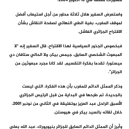
مشاورات مغلقة في 16 أكتوبر 2024.
واستعرض السفير هلال ثلاثة محاور من أجل استيعاب أفضل
لموقف المغرب، بغية الطي النهائي لصفحة النقاش بشأن
الاقتراح الجزائري الفاشل.
فبخصوص الجذور السياسية لهذا الاقتراح، قال السفير إنه “لا
المبعوث الشخصي السابق، جيمس بيكر، ولا الحالي ستافان دي
ميستورا، تقدما بفكرة التقسيم. لقد كانا مجرد مبعوثين من
الجزائر”.
وذكر الممثل الدائم للمغرب بأن هذه الفكرة، التي ليست
بالجديدة، تم طرحها في البداية من قبل الرئيس الجزائري
الأسبق الراحل عبد العزيز بوتفليقة في الثاني من نونبر 2001،
خلال لقائه بالسيد بيكر في هيوستن.
وأبرز أن الممثل الدائم السابق للجزائر بنيويورك، عبد الله بعلي