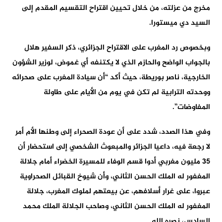
مخرج من عزلته، من خلال تحيين اقتراح التقسيم المقدم إلى
السيد دي ميستورا.
وبخصوص رد المغرب على الاقتراح الجزائري، ذكر السفير هلال
بالجواب الواضح والحازم الذي لا يكتنفه أي غموض، لوزير الشؤون
الخارجية، ناصر بوريطة، حيث أكد “أن سيادة المغرب على صحرائه
ووحدته الترابية لم تكن في يوم من الأيام على طاولة
المفاوضات”.
وفي هذا الصدد، شدد على أن عودة الصحراء إلى وطنها الأم أمر
لا رجعة فيه، داعيا الجزائر والمبعوث الشخصي إلى استحضار أن
35 مليون مغربي أدوا قسم الوفاء للمسيرة الخضراء أمام جلالة
المغفور له الملك الحسن الثاني، وأن شيوخ القبائل الصحراوية
عبروا، على غرار أسلافهم، عن بيعتهم لملوك المغرب، جلالة
المغفور له الملك الحسن الثاني، وصاحب الجلالة الملك محمد
السادس، نصره الله.