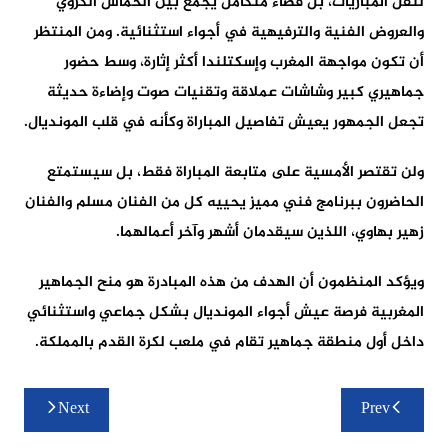
لنقل المباريات، بل فضاء متكامل يجمع بين الحماس الكروي
والعروض الفنية والترفيهية في أجواء استثنائية. ومن المنتظر
أن تكون مواجهة المغرب وإسكتلندا أكثر إثارة، وسط حضور
جماهيري كبير وشاشات عملاقة وتقنيات صوت وإضاءة حديثة
تجعل الجمهور يعيش تفاصيل المباراة وكأنه في قلب المونديال.
ولن تقتصر الأمسية على متابعة المباراة فقط، بل سيستمتع
الحاضرون ببرنامج فني مميز يحييه كل من الفنان مسلم والفنان
زهير بهاوي، اللذين سيقدمان أشهر وآخر أعمالهما.
ويؤكد المنظمون أن الهدف من هذه المبادرة هو منح الجماهير
المغربية فرصة عيش أجواء المونديال بشكل جماعي واستثنائي
داخل أول منطقة جماهير تقام في ملعب لكرة القدم بالمملكة.
تصفّح
Next
Prev
المقالات