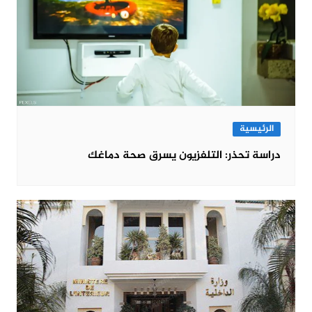
الرئيسية
دراسة تحذر: التلفزيون يسرق صحة دماغك