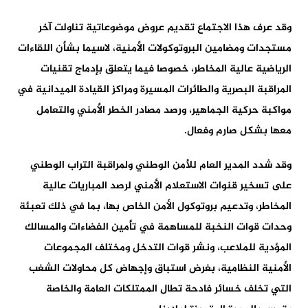
وقد عرف هذا الاجتماع تقديم عروض موضوعاتية تناولت آخر
مستجدات ومضامين البروتوكولات الأمنية، لاسيما بشأن اللقاءات
الرياضية عالية المخاطر، خصوصا فيما يتعلق بإدماج تقنيات
المراقبة البصرية والطائرات المسيرة ومراكز القيادة الميدانية في
مواكبة حركية الجماهير، ورصد مصادر الخطر الأمني والتعامل
معها بشكل صارم وفعال.
وقد شدد المدير العام للأمن الوطني ولمراقبة التراب الوطني
على تسخير قنوات الاستعلام الأمني لرصد المباريات عالية
المخاطر، وتدعيم بروتوكول الأمن الخاص بها، بما في ذلك تعبئة
وحدات قوات النخبة للمساهمة في تأمين الفضاءات والمسالك
المؤدية للملاعب، ونشر قوات التدخل ومختلف المجموعات
الأمنية النظامية، بغرض استباق وإجهاض كل محاولات الشغب
التي تخلف خسائر فادحة تطال الممتلكات العامة والخاصة