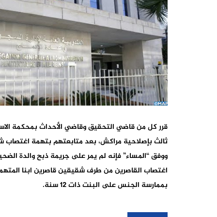
قرر كل من قاضي التحقيق وقاضي الأحداث بمحكمة الا
ثالث بإصلاحية مراكش، بعد متابعتهم بتهمة اغتصاب شقيقتين ق
ووفق “المساء” فإنه لم يمر على جريمة ذبح والدة ال
اغتصاب القاصرين من طرف شقيقين قاصرين ابنا المتهم
بممارسة الجنس على البنت ذات 12 سنة.